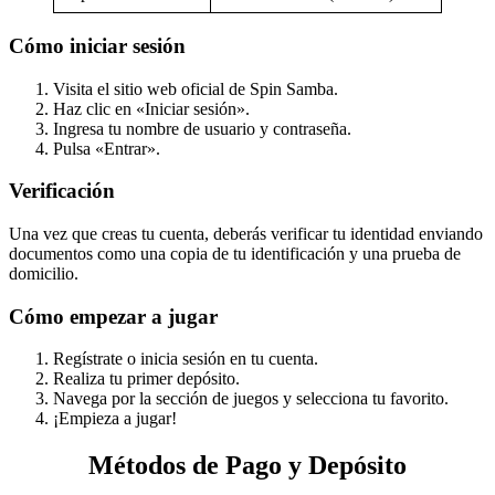
Cómo iniciar sesión
Visita el sitio web oficial de Spin Samba.
Haz clic en «Iniciar sesión».
Ingresa tu nombre de usuario y contraseña.
Pulsa «Entrar».
Verificación
Una vez que creas tu cuenta, deberás verificar tu identidad enviando
documentos como una copia de tu identificación y una prueba de
domicilio.
Cómo empezar a jugar
Regístrate o inicia sesión en tu cuenta.
Realiza tu primer depósito.
Navega por la sección de juegos y selecciona tu favorito.
¡Empieza a jugar!
Métodos de Pago y Depósito